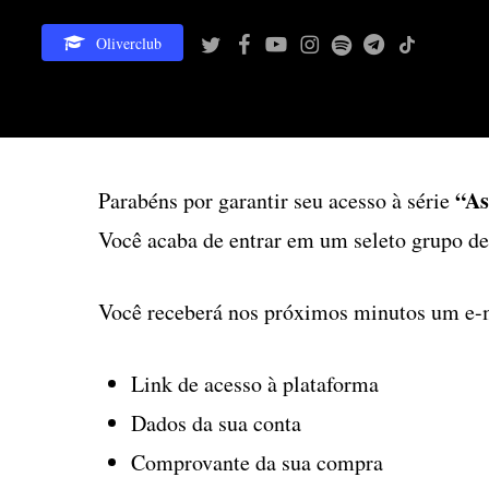
Skip
twitter
facebook
youtube
instagram
spotify
telegram
tiktok
Oliverclub
to
main
content
“As
Parabéns por garantir seu acesso à série
Você acaba de entrar em um seleto grupo d
Você receberá nos próximos minutos um e-
Link de acesso à plataforma
Dados da sua conta
Comprovante da sua compra