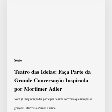
Ideias:
Faça
Parte
da
Grande
Conversação
Inspirada
Série
por
Teatro das Ideias: Faça Parte da
Mortimer
Grande Conversação Inspirada
Adler
por Mortimer Adler
Você já imaginou poder participar de uma conversa que ultrapassa
gerações, atravessa séculos e reúne…