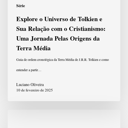
com
Série
o
Explore o Universo de Tolkien e
Cristianismo:
Sua Relação com o Cristianismo:
Uma
Uma Jornada Pelas Origens da
Jornada
Terra Média
Pelas
Guia de ordem cronológica da Terra Média de J.R.R. Tolkien e como
Origens
entender a partir…
da
Luciano Oliveira
Terra
10 de fevereiro de 2025
Média
Teatro
das