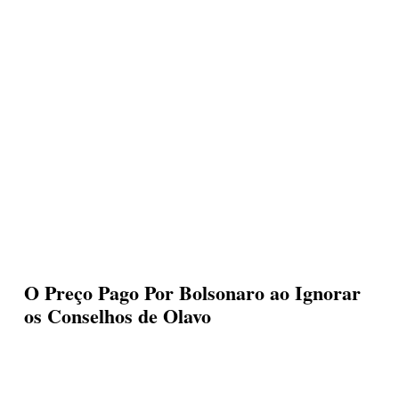
go
Pago
r
Por
lsonaro
Bolsonaro
ao
Ignorar
norar
os
Conselhos
de
nselhos
Olavo
O Preço Pago Por Bolsonaro ao Ignorar
os Conselhos de Olavo
avo
Luciano Oliveira
2 de fevereiro de 2025