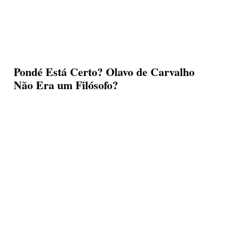
o
Era
a
um
Filósofo?
m
Pondé Está Certo? Olavo de Carvalho
lósofo?
Não Era um Filósofo?
André Assi Barreto
6 de março de 2025
avo
Olavo
de
rvalho
Carvalho
e