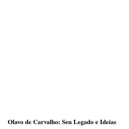
avo
Olavo
de
rvalho:
Carvalho:
u
Seu
gado
Legado
e
Ideias
eias
Olavo de Carvalho: Seu Legado e Ideias