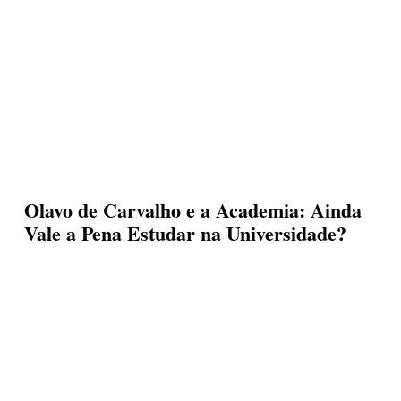
a
Academia:
ademia:
Ainda
nda
Vale
le
a
Pena
Estudar
Olavo de Carvalho e a Academia: Ainda
na
Vale a Pena Estudar na Universidade?
na
tudar
Universidade?
André Assi Barreto
8 de fevereiro de 2025
iversidade?
O
eço
Preço