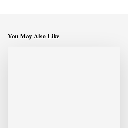
You May Also Like
Explore
o
Universo
de
Tolkien
e
Sua
Relação