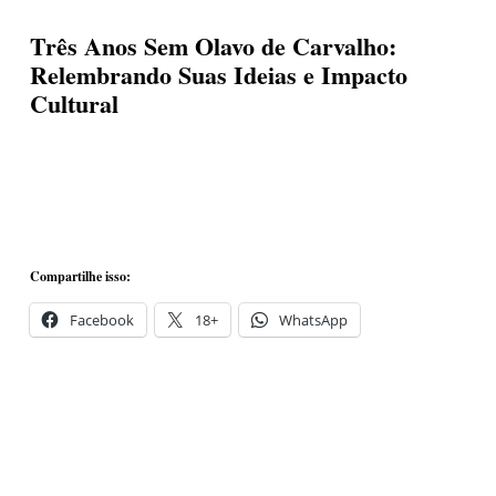
eias
Impacto
Três Anos Sem Olavo de Carvalho:
Relembrando Suas Ideias e Impacto
Cultural
Cultural
pacto
ltural
Luciano Oliveira
25 de janeiro de 2025
Compartilhe isso:
Facebook
18+
WhatsApp