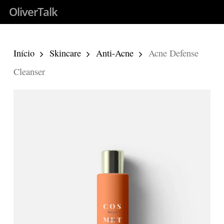
Skip
OliverTalk
to
main
Início
Skincare
Anti-Acne
Acne Defense
content
Cleanser