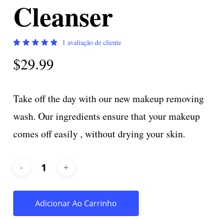
Cleanser
1
avaliação de cliente
Avaliado
1
$
29.99
como
5.00
de
5, com
baseado
em
avaliação
Take off the day with our new makeup removing
de
cliente
wash. Our ingredients ensure that your makeup
comes off easily , without drying your skin.
Adicionar Ao Carrinho