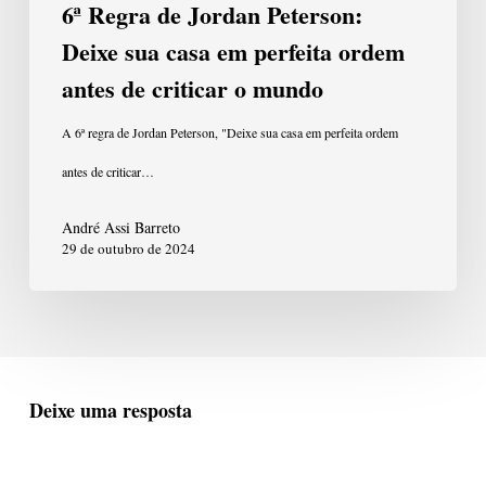
perfeita
6ª Regra de Jordan Peterson:
ordem
Deixe sua casa em perfeita ordem
antes
antes de criticar o mundo
de
A 6ª regra de Jordan Peterson, "Deixe sua casa em perfeita ordem
criticar
antes de criticar…
o
André Assi Barreto
mundo
29 de outubro de 2024
Deixe uma resposta