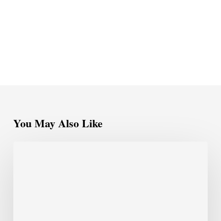
You May Also Like
Olavo
de
Carvalho
e
Sua