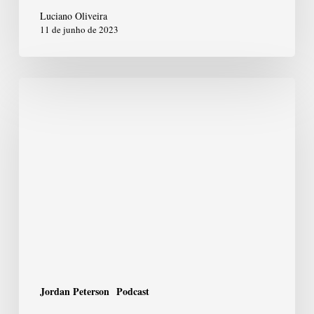
Luciano Oliveira
11 de junho de 2023
6ª
Regra
de
Jordan
Peterson:
Deixe
sua
casa
em
Jordan Peterson
Podcast