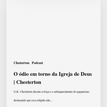
ódio
em
torno
da
Igreja
de
Deus
|
Chesterton
Podcast
Chesterton
O ódio em torno da Igreja de Deus
| Chesterton
G.K. Chesterton discute a força e o enfraquecimento do paganismo,
destacando que essa religião não…