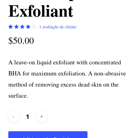
Exfoliant
1
avaliação de cliente
Avaliado
1
$
50.00
como
4.00
de 5,
com
baseado
em
A leave-on liquid exfoliant with concentrated
avaliação
de
BHA for maximum exfoliation. A non-abrasive
cliente
method of removing excess dead skin on the
surface.