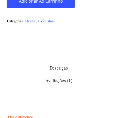
Adicionar Ao Carrinho
Categorias:
Cleanse
,
Exfoliators
Descrição
Avaliações (1)
The difference