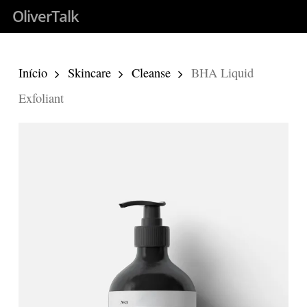
Skip
OliverTalk
to
main
Início
Skincare
Cleanse
BHA Liquid
content
Exfoliant