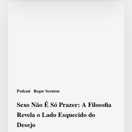
Sexo
Não
É
Só
Prazer:
A
Filosofia
Revela
o
Podcast
Roger Scruton
Lado
Sexo Não É Só Prazer: A Filosofia
Esquecido
Revela o Lado Esquecido do
do
Desejo