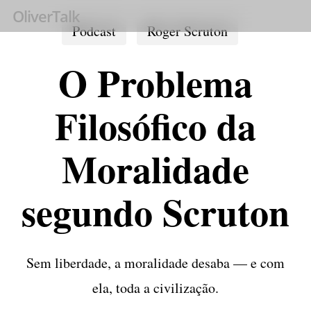
Skip
OliverTalk
Podcast
Roger Scruton
to
main
O Problema
content
Filosófico da
Moralidade
segundo Scruton
Sem liberdade, a moralidade desaba — e com
ela, toda a civilização.