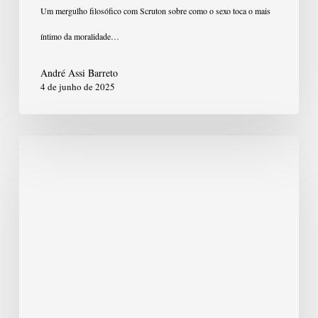
Desejo
Um mergulho filosófico com Scruton sobre como o sexo toca o mais
íntimo da moralidade…
André Assi Barreto
4 de junho de 2025
Roger
Scruton
e
o
Problema
Filosófico
da