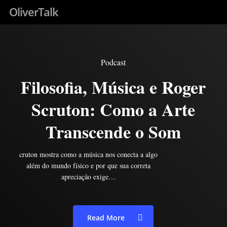
Skip
OliverTalk
to
main
content
Podcast
Filosofia, Música e Roger
Scruton: Como a Arte
Transcende o Som
cruton mostra como a música nos conecta a algo
além do mundo físico e por que sua correta
apreciação exige…
Read More