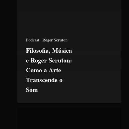
Podcast
Roger Scruton
Filosofia, Música
e Roger Scruton:
Como a Arte
Transcende o
Som
Sexo
Não